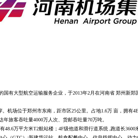
有大型航空运输服务企业，于2013年2月在河南省 郑州新
场位于郑州市东南，距市区25公里。占地1.6万 亩，拥有4E和
达年旅客吞吐量4000万人次、货邮吞吐量70万吨。
有48.6万平方米T2航站楼；4F级他道和滑行道系统 ,跑道长360
乘中心（GTC）;新建货运站、航食配餐中心、信息指挥中心、动