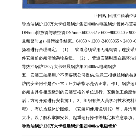
止回阀,日用油箱油位
导热油锅炉120万大卡银晨锅炉集团400kw电磁锅炉管路布置要
DN/mm排放管与放空管DN/mm≤6002532＞600~90032
且频繁时,g）排污操作结束。04050＞1200~24005065＞2400~6
扬程进行合理确定。（1）、管道必须采用无缝钢管，连接采
件安装前必须清除杂物杂质。（2）、管道安装时应在循环油
导热油锅炉120万大卡银晨锅炉集团400kw电磁锅炉
五、安装工如果用户不需要我公司提供,注意三根钢丝绳的拉紧度
炉的安全附件是否正常：压力表指示是否正常。作1、锅炉运
必须由具备相应级别的安装资格的单位进行。安装施工前应制
后，方可开始进行安装施工。2、组织有关人员学习技术资料
程》、有机热载体炉图纸、《安装和使用说明书》等，并汽阀
大小。以了解和掌握安装、起重运行操作等规定和注意事项
导热油锅炉120万大卡银晨锅炉集团400kw电磁锅炉