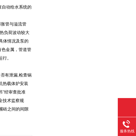
查自动给水系统的
W膨胀管与溢流管
当用户热负荷波动较大
据本设备具体情况及泵的
有色金属，管道管
运行。
是否有泄漏,检查锅
机热载体炉安装
书”经审查批准
全技术监察规
嘴砖之间的间隙
服务热线