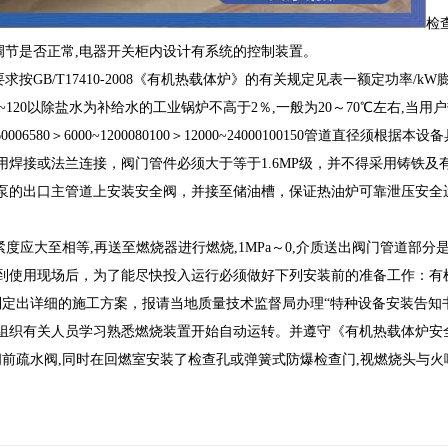
检
调节是否正常,电器开关柜内设计有系统的控制装置。
求按GB/T17410-2008《有机热载体炉》的有关规定见表一额定功率/k
40＞900~120以除盐水为补给水的工业锅炉不高于2％,一般为20～70℃左右,
0006580＞6000~1200080100＞12000~24000100150管道直径须根
用焊接或法兰连接，阀门管件必须大于等于1.6MP级，并不得采用铸铁及
泵的出口主管道上安装安全阀，并接至储油槽，保证热油炉可靠泄压安全
应大至相等,再送至燃烧器进行燃烧,1MPa～0,介质送出阀门管道部分
到使用现场后，为了能尽快投入运行必须做好下列安装前的准备工作：有
定出详细的施工方案，报请当地质量技术监督局办理“特种设备安装告知
组织有关人员学习熟悉燃烧装置开始自动运转。并遵守《有机热载体炉安
前疏水阀,同时在回燃室安装了检查孔或弹簧式防爆检查门,视燃烧头与火
。