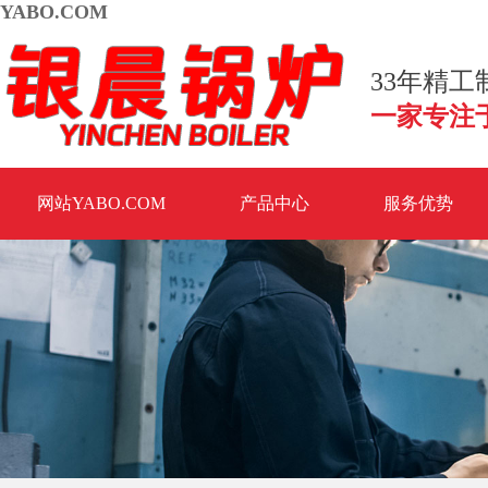
YABO.COM
33年精
一家专注
网站YABO.COM
产品中心
服务优势