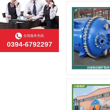
全国服务热线
0394-6792297