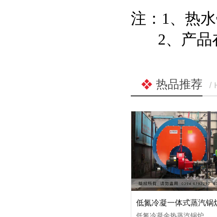
注：1、热
2、产品在
热品推荐
/
低氮冷凝一体式蒸汽锅
低氮冷凝余热蒸汽锅炉，采用低应力卧式湿背内燃烟气二回程结构，将大量低温受热面布置在本体受压区外，加大蒸汽空间提高蒸汽干燥度，降低锅炉热应力，避免锅炉本体