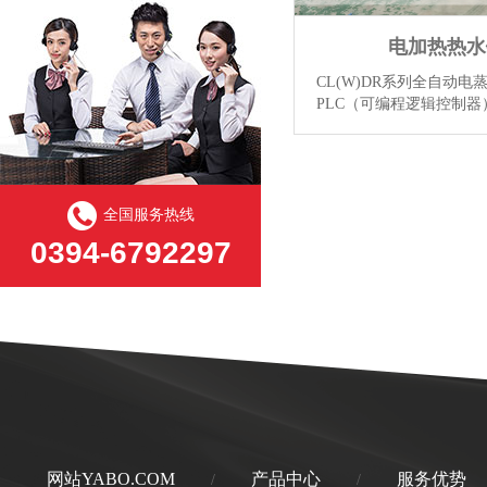
电加热热水
CL(W)DR系列全自动
PLC（可编程逻辑控制
颖，结构紧凑，通过全新
组合加热方式，实现了能
供优质的热水。...
【详情
全国服务热线
0394-6792297
网站YABO.COM
产品中心
服务优势
/
/