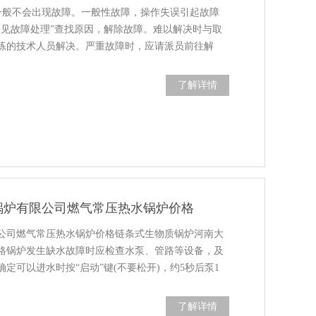
靠一般不会出现故障。一般性故障，操作失误引起故障
常见故障处理”查找原因，解除故障。难以解决时与取
练的技术人员解决。严重故障时，应请派员前往解
焊工及辅助工,㈢并汽......
了解详情
锅炉有限公司燃气常压热水锅炉价格
公司燃气常压热水锅炉价格链条式生物质锅炉河南大
格锅炉发生缺水故障时应检查水泵、管路等设备，及
定可以进水时按“启动”键(不要松开)，约5秒后泵1
显示含义故障原因排除......
了解详情