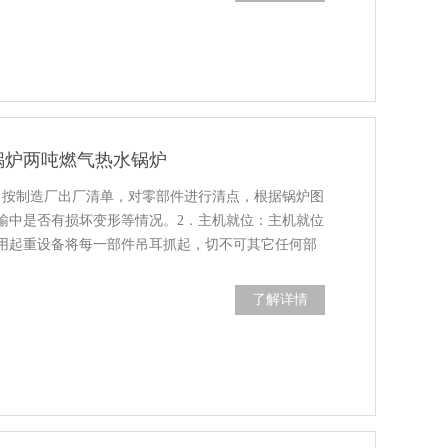
锅炉两吨燃气热水锅炉
，按制造厂出厂清单，对零部件进行清点，根据锅炉图
输中是否有损坏变形等情况。2．主机就位：主机就位
用起重设备将每一部件吊耳抓起，切不可其它任何部
、上炉体。燃烧室就位后，前、后、左,半吨生物质锅
了解详情