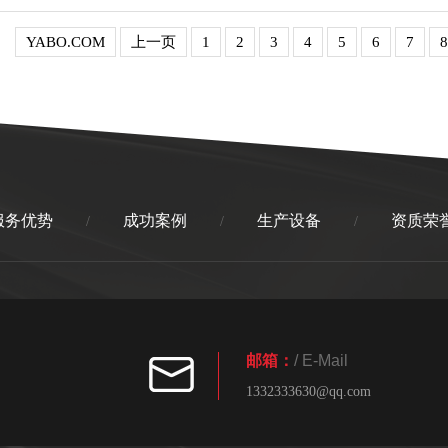
YABO.COM
上一页
1
2
3
4
5
6
7
8
服务优势
成功案例
生产设备
资质荣
/
/
/
邮箱：
/ E-Mail
1332333630@qq.com