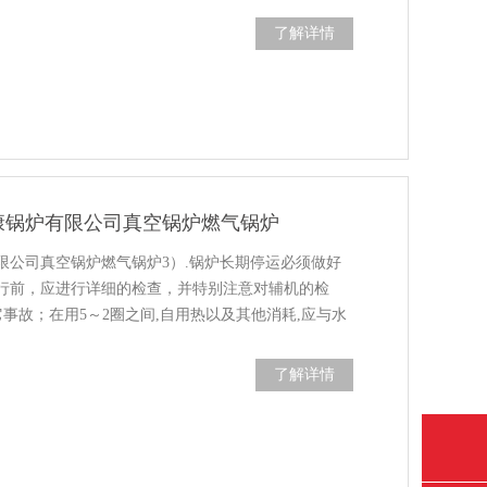
了解详情
康锅炉有限公司真空锅炉燃气锅炉
限公司真空锅炉燃气锅炉3）.锅炉长期停运必须做好
行前，应进行详细的检查，并特别注意对辅机的检
它事故；在用5～2圈之间,自用热以及其他消耗,应与水
声嘈杂的情况下发生危险,12小时内锅炉保......
了解详情