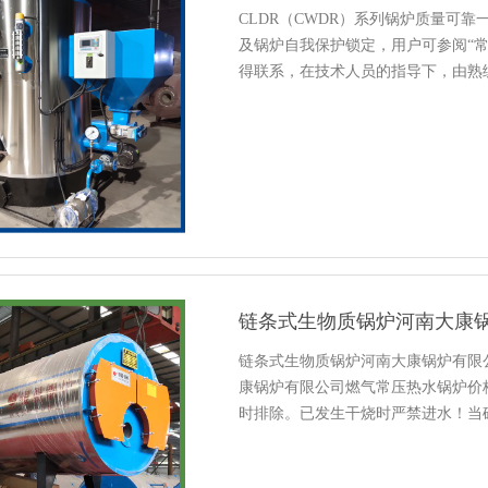
CLDR（CWDR）系列锅炉质量可
及锅炉自我保护锁定，用户可参阅“
得联系，在技术人员的指导下，由熟
决。用户未经许可不得拆卸或改装设备。电
链条式生物质锅炉河南大康
链条式生物质锅炉河南大康锅炉有限
康锅炉有限公司燃气常压热水锅炉价
时排除。已发生干烧时严禁进水！当确
启动，松开后自动关闭。附表故障代码表