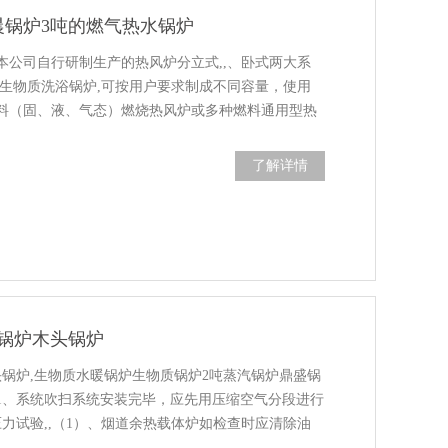
晨锅炉3吨的燃气热水锅炉
本公司自行研制生产的热风炉分立式,,、卧式两大系
,生物质洗浴锅炉,可按用户要求制成不同容量，使用
燃料（固、液、气态）燃烧热风炉或多种燃料通用型热
。一、热风炉特点：1、运行价格低廉，......
了解详情
锅炉木头锅炉
锅炉,生物质水暖锅炉生物质锅炉2吨蒸汽锅炉鼎盛锅
1、系统吹扫系统安装完毕，应先用压缩空气分段进行
力试验,,（1）、烟道余热载体炉如检查时应清除油
部件。果是本体部件出厂的，应在监检部门监......