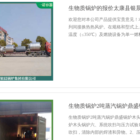
生物质锅炉的报价太康县银
欢迎您对本公司产品提供宝贵意见！
列间接换热热风炉。在规格和型式上
温度（≤350℃）及燃烧设备为单一
风炉，还可生产利用废弃佘热加热热风炉
生物质锅炉2吨蒸汽锅炉鼎盛
生物质锅炉2吨蒸汽锅炉鼎盛锅炉木头
炉木头锅炉六、系统吹扫与压力试验
吹扫，清除内部的焊渣和异物。2、压
脂,达到高效燃烧,⑶设备的转动和滑动