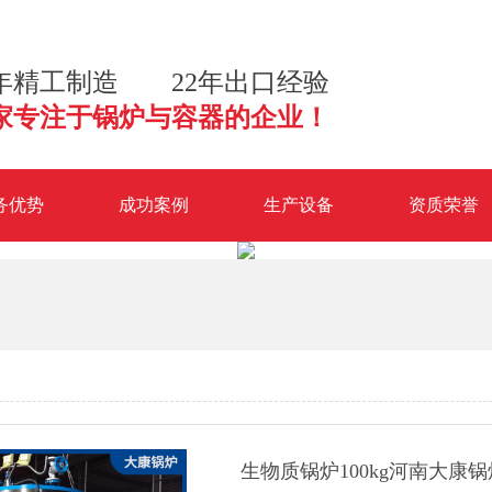
3年精工制造 22年出口经验
家专注于锅炉与容器的企业！
务优势
成功案例
生产设备
资质荣誉
生物质锅炉100kg河南大康